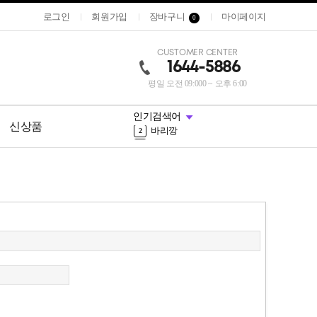
로그인
회원가입
장바구니
마이페이지
0
CUSTOMER CENTER
1644-5886
평일 오전 09:000 ~ 오후 6:00
무코타
10
장갑
1
인기검색어
바리깡
2
신상품
리무버
3
ppt
4
웰라
5
로레알
6
파이모아
7
샴푸
8
중화제
9
무코타
10
장갑
1