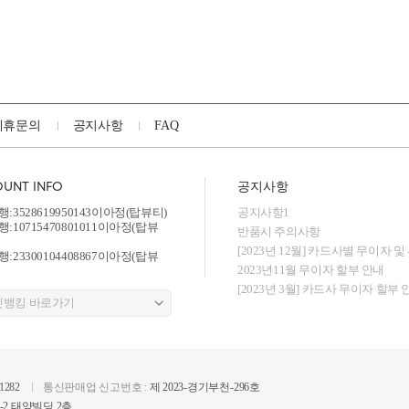
제휴문의
공지사항
FAQ
UNT INFO
공지사항
:3528619950143이아정(탑뷰티)
공지사항1
:10715470801011이아정(탑뷰
반품시 주의사항
[2023년 12월] 카드사별 무이자 및
:23300104408867이아정(탑뷰
2023년11월 무이자 할부 안내
[2023년 3월] 카드사 무이자 할부 
01282
통신판매업 신고번호 :
제 2023-경기부천-296호
-2 태양빌딩 2층