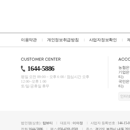
이용약관
개인정보취급방침
사업자정보확인
CUSTOMER CENTER
ACCO
1644-5886
농협은행
기업은행
평일 오전 09:00 ~ 오후 6:00 /
점심시간 오후
티)
12:00~오후 1:00
국민은행
토/일/공휴일 휴무
티)
법인명(상호) :
탑뷰티
대표자 :
이아정
사업자 등록번호 :
144-15-
전화
1644-5886
팩스
050-4201-9501
주소 :
경기도 부천시 내동 201