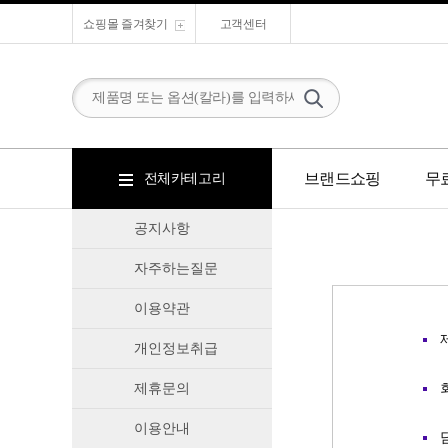
쇼핑몰 즐겨찾기
고객센터
브랜드쇼핑
무
전체카테고리
공지사항
세이꼬가위
고객감동
데미
자주하는질문
밀본
이용약관
시세이도
프라마
개인정보취급
디케이코스메
틱
제휴문의
그리에이트
로레알
이용안내