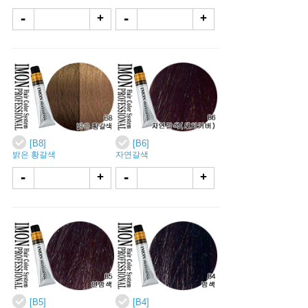
-
-
+
+
[B8]
[B6]
밝은 황갈색
자연갈색
-
-
+
+
[B5]
[B4]