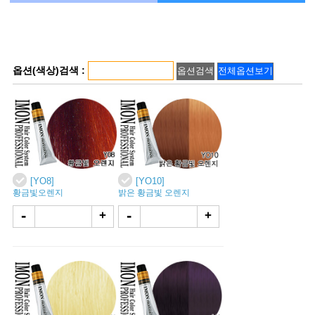
옵션(색상)검색 :
[YO8]
[YO10]
황금빛오렌지
밝은 황금빛 오렌지
-
-
+
+