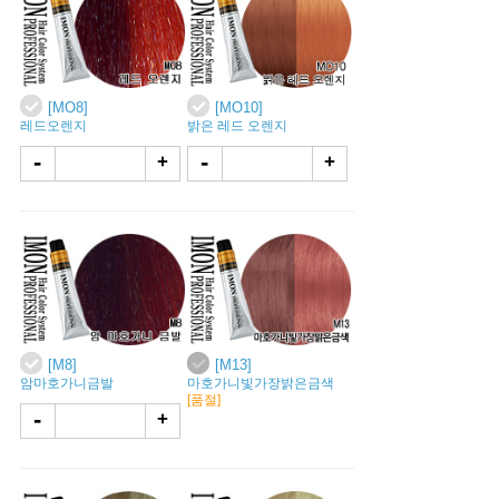
[MO8]
[MO10]
레드오렌지
밝은 레드 오렌지
-
-
+
+
[M8]
[M13]
암마호가니금발
마호가니빛가장밝은금색
[품절]
-
+