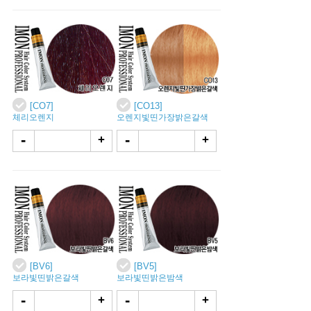
[CO7]
[CO13]
체리오렌지
오렌지빛띤가장밝은갈색
-
-
+
+
[BV6]
[BV5]
보라빛띤밝은갈색
보라빛띤밝은밤색
-
-
+
+