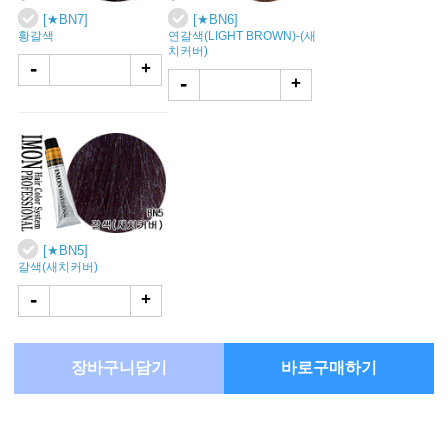
[★BN7]
[★BN6]
황갈색
연갈색(LIGHT BROWN)-(새
치커버)
-
+
-
+
[★BN5]
갈색(새치커버)
-
+
장바구니담기
바로구매하기