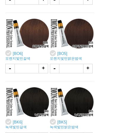
[BO6]
[BO5]
오렌지빛띤갈색
오렌지빛띤밝은밤색
-
-
+
+
[BK6]
[BK5]
녹색빛띤갈색
녹색빛띤밝은밤색