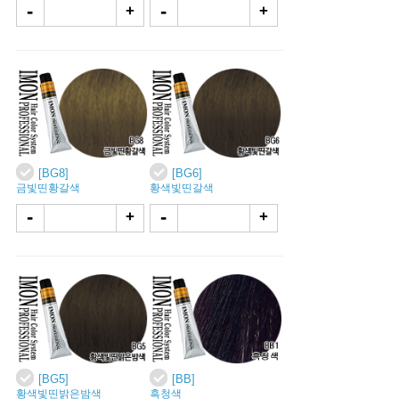
-
-
+
+
[BG8]
[BG6]
금빛띤황갈색
황색빛띤갈색
-
-
+
+
[BG5]
[BB]
황색빛띤밝은밤색
흑청색