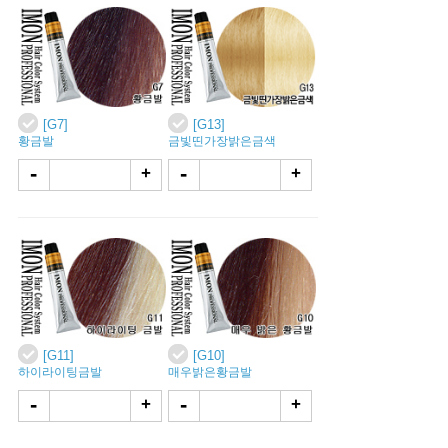
[G7]
[G13]
황금발
금빛띤가장밝은금색
-
-
+
+
[G11]
[G10]
하이라이팅금발
매우밝은황금발
-
-
+
+