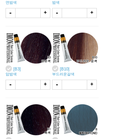
연밤색
밤색
-
-
+
+
[B3]
[B10]
암밤색
부드러운갈색
-
-
+
+