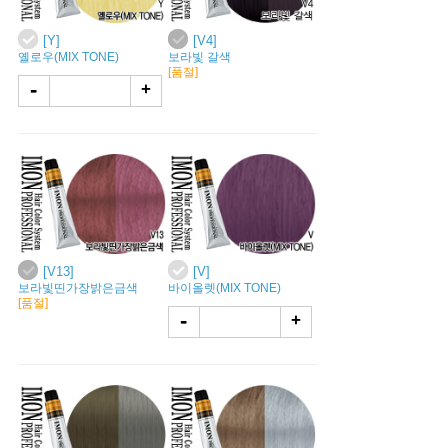
[Y]
[V4]
옐로우(MIX TONE)
보라빛 갈색
[품절]
-
+
[V13]
[V]
보라빛띤가장밝은금색
바이올렛(MIX TONE)
[품절]
-
+