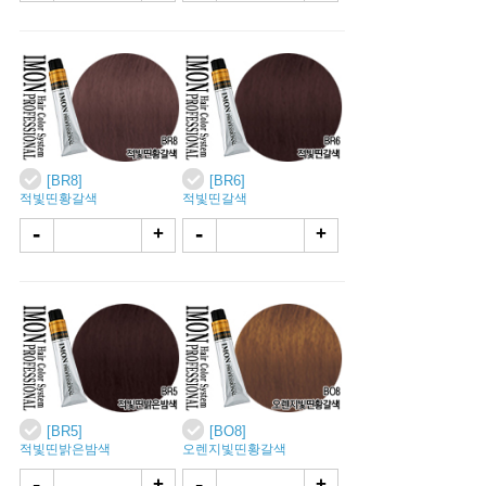
[BR8]
[BR6]
적빛띤황갈색
적빛띤갈색
-
-
+
+
[BR5]
[BO8]
적빛띤밝은밤색
오렌지빛띤황갈색
-
-
+
+