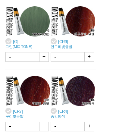
[G]
[CR9]
그린(MIX TONE)
연구리빛금발
-
-
+
+
[CR7]
[CR4]
구리빛금발
중간밤색
-
-
+
+