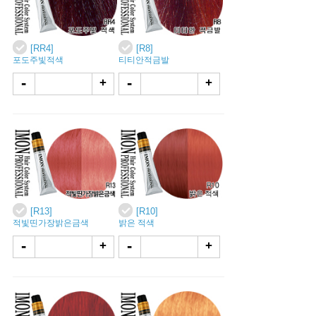
[RR4]
[R8]
포도주빛적색
티티안적금발
-
-
+
+
[R13]
[R10]
적빛띤가장밝은금색
밝은 적색
-
-
+
+