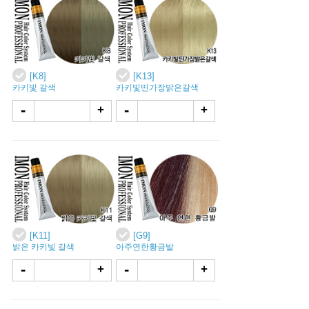
[K8]
[K13]
카키빛 갈색
카키빛띤가장밝은갈색
-
-
+
+
[K11]
[G9]
밝은 카키빛 갈색
아주연한황금발
-
-
+
+