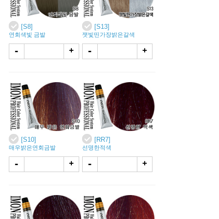
[S8]
[S13]
연회색빛 금발
잿빛띤가장밝은갈색
-
-
+
+
[S10]
[RR7]
매우밝은연회금발
선명한적색
-
-
+
+