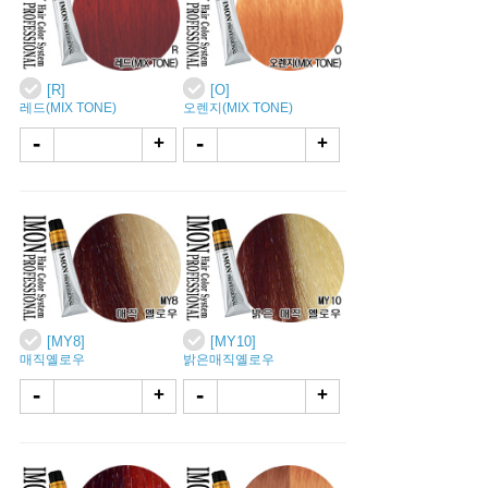
[R]
[O]
레드(MIX TONE)
오렌지(MIX TONE)
-
-
+
+
[MY8]
[MY10]
매직옐로우
밝은매직옐로우
-
-
+
+