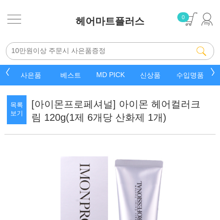
0
헤어마트플러스
MD PICK
품
베스트
신상품
수입명품
잡화핫템
[아이몬프로페셔널] 아이몬 헤어컬러크
목록
보기
림 120g(1제 6개당 산화제 1개)