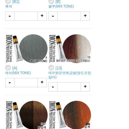
[B1]
[B]
흑색
블루(MIX TONE)
-
-
+
+
[A]
[13]
애쉬(MIX TONE)
매우밝은연회금발(명도조정
칼라)
-
+
-
+